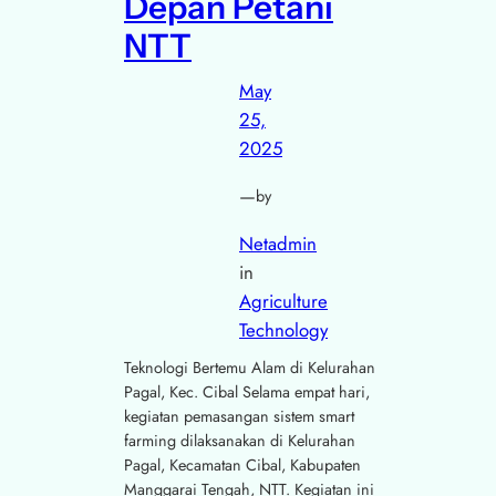
Depan Petani
NTT
May
25,
2025
—
by
Netadmin
in
Agriculture
Technology
Teknologi Bertemu Alam di Kelurahan
Pagal, Kec. Cibal Selama empat hari,
kegiatan pemasangan sistem smart
farming dilaksanakan di Kelurahan
Pagal, Kecamatan Cibal, Kabupaten
Manggarai Tengah, NTT. Kegiatan ini