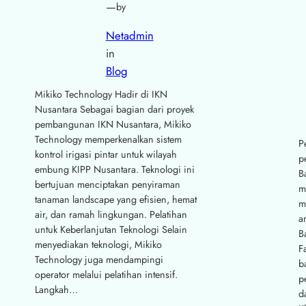
—
by
Netadmin
in
Blog
Mikiko Technology Hadir di IKN
Nusantara Sebagai bagian dari proyek
pembangunan IKN Nusantara, Mikiko
Technology memperkenalkan sistem
P
kontrol irigasi pintar untuk wilayah
p
embung KIPP Nusantara. Teknologi ini
B
bertujuan menciptakan penyiraman
m
tanaman landscape yang efisien, hemat
m
air, dan ramah lingkungan. Pelatihan
a
untuk Keberlanjutan Teknologi Selain
B
menyediakan teknologi, Mikiko
F
Technology juga mendampingi
b
operator melalui pelatihan intensif.
p
Langkah…
d