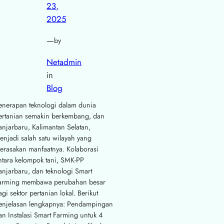
23,
2025
—
by
Netadmin
in
Blog
enerapan teknologi dalam dunia
ertanian semakin berkembang, dan
anjarbaru, Kalimantan Selatan,
enjadi salah satu wilayah yang
erasakan manfaatnya. Kolaborasi
ntara kelompok tani, SMK-PP
anjarbaru, dan teknologi Smart
arming membawa perubahan besar
agi sektor pertanian lokal. Berikut
enjelasan lengkapnya: Pendampingan
an Instalasi Smart Farming untuk 4