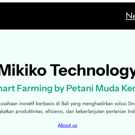
N
Mikiko Technolog
art Farming by Petani Muda Ke
usahaan inovatif berbasis di Bali yang menghadirkan solusi Sma
atkan produktivitas, efisiensi, dan keberlanjutan pertanian In
About us