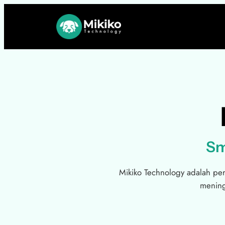
Skip
to
content
Sm
Mikiko Technology adalah per
meningk