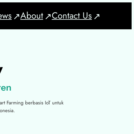
ews
About
Contact Us
y
ren
rt Farming berbasis IoT untuk
donesia.